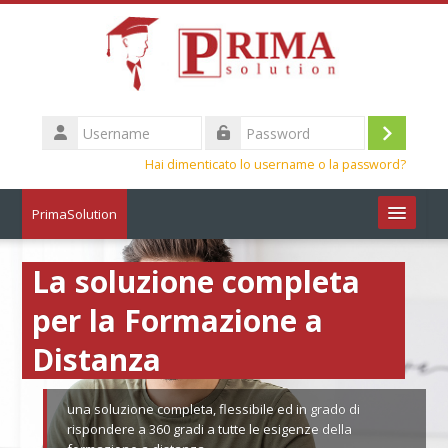
Vai al contenuto principale
Username
Login
Password
Hai dimenticato lo username o la password?
PrimaSolution
Italiano ‎(it)‎
La soluzione completa
Cerca
per la Formazione a
corsi
Invia
Distanza
una soluzione completa, flessibile ed in grado di
rispondere a 360 gradi a tutte le esigenze della